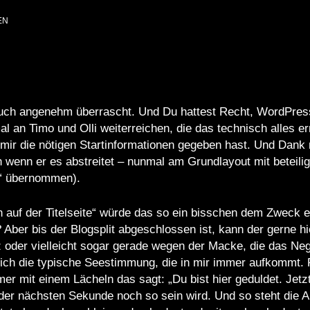
EN
 auch angenehm überrascht. Und Du hattest Recht, WordPre
l an Timo und Olli weiterreichen, die das technisch alles e
 mir die nötigen Startinformationen gegeben hast. Und Dank 
h wenn er es abstreitet – nunmal am Grundlayout mit beteilig
g“ übernommen).
 auf der Titelseite“ würde das so ein bisschen dem Zweck e
Aber bis der Blogsplit abgeschlossen ist, kann der gerne hi
otz oder vielleicht sogar gerade wegen der Macke, die das 
 mich die typische Seestimmung, die in mir immer aufkommt.
r mit einem Lächeln das sagt: „Du bist hier geduldet. Jetzt
 der nächsten Sekunde noch so sein wird. Und so steht die 