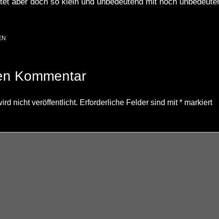
üstet aber doch so klein und unbedeutend mit noch unbedeut
EN
nen Kommentar
d nicht veröffentlicht.
Erforderliche Felder sind mit
*
markiert