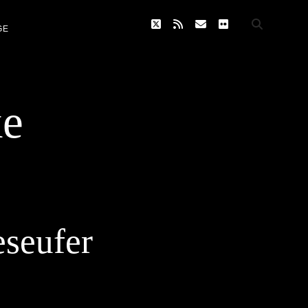
twitter
rss
email
flickr
GE
ke
eseufer