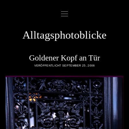
Menü
ABOUT
öffnen
COOKIE POLICY
Alltagsphotoblicke
DATENSCHUTZERKLÄRUNG
DATENZUGRIFFSANFRAGE
Goldener Kopf an Tür
IMPRESSUM
VERÖFFENTLICHT SEPTEMBER 25, 2006
LINKLIST
SAMPLE PAGE
twitter
rss
email
flickr