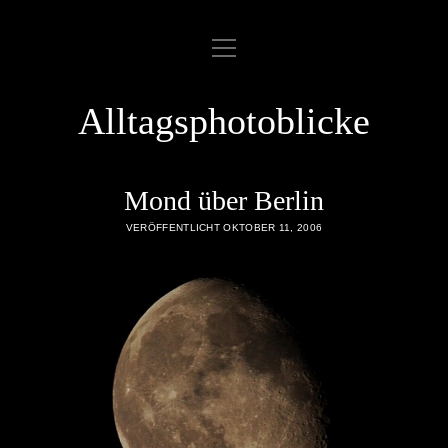
Menü
ABOUT
öffnen
COOKIE POLICY
Alltagsphotoblicke
DATENSCHUTZERKLÄRUNG
DATENZUGRIFFSANFRAGE
Mond über Berlin
IMPRESSUM
VERÖFFENTLICHT OKTOBER 11, 2006
LINKLIST
SAMPLE PAGE
twitter
rss
email
flickr