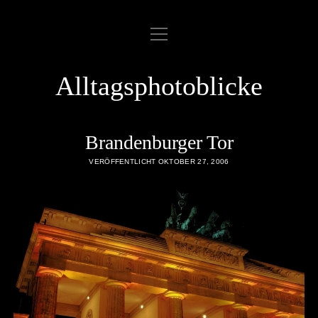
Menü
ABOUT
öffnen
COOKIE POLICY
Alltagsphotoblicke
DATENSCHUTZERKLÄRUNG
DATENZUGRIFFSANFRAGE
Brandenburger Tor
IMPRESSUM
VERÖFFENTLICHT OKTOBER 27, 2006
LINKLIST
SAMPLE PAGE
twitter
rss
email
flickr