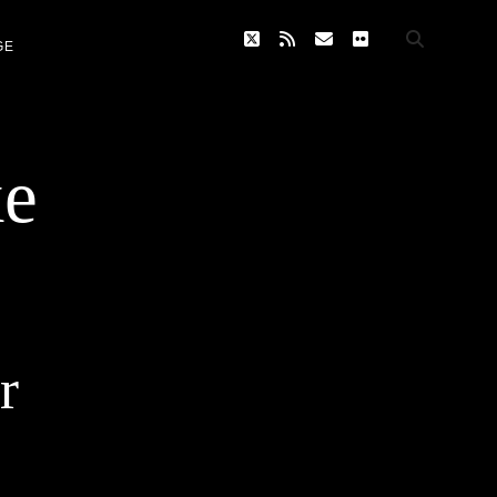
twitter
rss
email
flickr
GE
ke
r