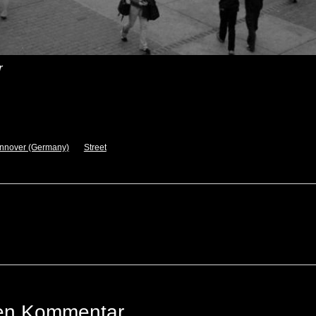
r
nnover (Germany)
Street
nen Kommentar