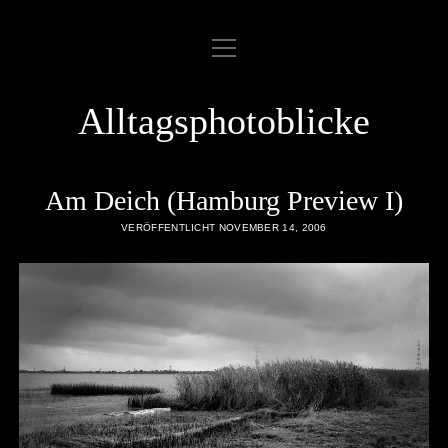
Menü
ABOUT
öffnen
COOKIE POLICY
Alltagsphotoblicke
DATENSCHUTZERKLÄRUNG
DATENZUGRIFFSANFRAGE
Am Deich (Hamburg Preview I)
IMPRESSUM
VERÖFFENTLICHT NOVEMBER 14, 2006
LINKLIST
SAMPLE PAGE
twitter
rss
email
flickr