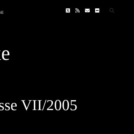
twitter
rss
email
flickr
GE
ke
asse VII/2005