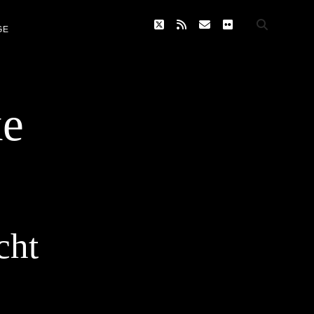
twitter
rss
email
flickr
GE
ke
cht