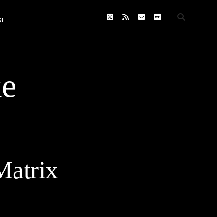
twitter
rss
email
flickr
GE
ke
Matrix