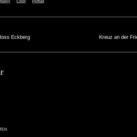
rmany)
Color
Portrait
loss Eckberg
Kreuz an der Fri
r
TEN