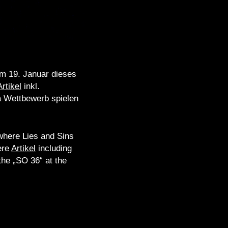
am 19. Januar dieses
Artikel
inkl.
 Wettbewerb spielen
where Lies and Sins
ere
Artikel
including
the „SO 36“ at the