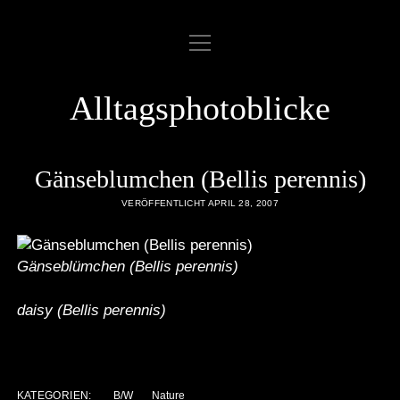
Menü
ABOUT
öffnen
COOKIE POLICY
Alltagsphotoblicke
DATENSCHUTZERKLÄRUNG
DATENZUGRIFFSANFRAGE
Gänseblumchen (Bellis perennis)
IMPRESSUM
VERÖFFENTLICHT APRIL 28, 2007
LINKLIST
Gänseblümchen (Bellis perennis)
SAMPLE PAGE
daisy (Bellis perennis)
twitter
rss
email
flickr
KATEGORIEN:
B/W
Nature