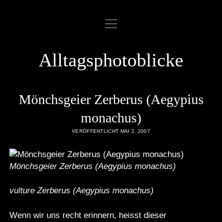
Menü
ABOUT
öffnen
COOKIE POLICY
Alltagsphotoblicke
DATENSCHUTZERKLÄRUNG
DATENZUGRIFFSANFRAGE
Mönchsgeier Zerberus (Aegypius
IMPRESSUM
monachus)
VERÖFFENTLICHT MAI 2, 2007
LINKLIST
SAMPLE PAGE
Mönchsgeier Zerberus (Aegypius monachus)
twitter
rss
email
flickr
vulture Zerberus (Aegypius monachus)
Wenn wir uns recht erinnern, heisst dieser