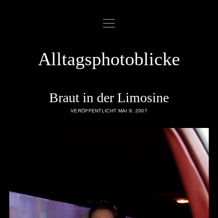
Menü
ABOUT
öffnen
COOKIE POLICY
Alltagsphotoblicke
DATENSCHUTZERKLÄRUNG
DATENZUGRIFFSANFRAGE
Braut in der Limosine
IMPRESSUM
VERÖFFENTLICHT MAI 9, 2007
LINKLIST
SAMPLE PAGE
twitter
rss
email
flickr