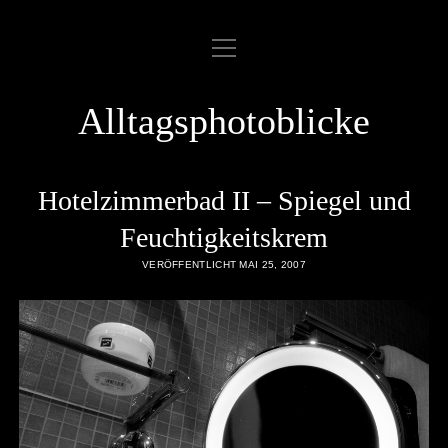
Menü
ABOUT
öffnen
COOKIE POLICY
Alltagsphotoblicke
DATENSCHUTZERKLÄRUNG
DATENZUGRIFFSANFRAGE
Hotelzimmerbad II – Spiegel und
IMPRESSUM
Feuchtigkeitskrem
VERÖFFENTLICHT MAI 25, 2007
LINKLIST
SAMPLE PAGE
twitter
rss
email
flickr