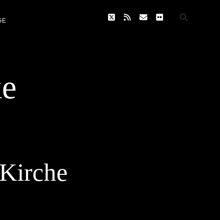
twitter
rss
email
flickr
GE
ke
 Kirche