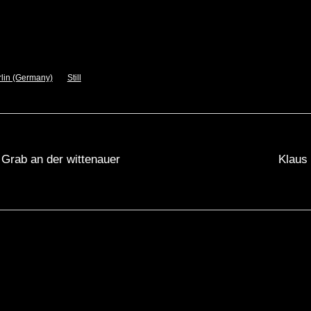
rlin (Germany)
Still
rab an der wittenauer
Klaus 