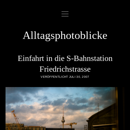
Menü
ABOUT
öffnen
COOKIE POLICY
Alltagsphotoblicke
DATENSCHUTZERKLÄRUNG
DATENZUGRIFFSANFRAGE
Einfahrt in die S-Bahnstation
IMPRESSUM
Friedrichstrasse
VERÖFFENTLICHT JULI 30, 2007
LINKLIST
SAMPLE PAGE
twitter
rss
email
flickr