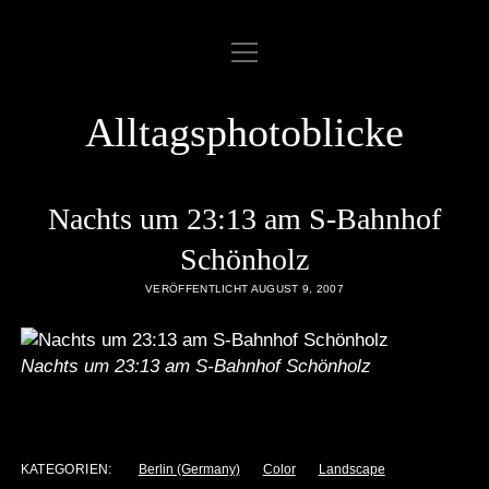
Menü
ABOUT
öffnen
COOKIE POLICY
Alltagsphotoblicke
DATENSCHUTZERKLÄRUNG
DATENZUGRIFFSANFRAGE
Nachts um 23:13 am S-Bahnhof
IMPRESSUM
Schönholz
VERÖFFENTLICHT AUGUST 9, 2007
LINKLIST
SAMPLE PAGE
Nachts um 23:13 am S-Bahnhof Schönholz
twitter
rss
email
flickr
KATEGORIEN:
Berlin (Germany)
Color
Landscape