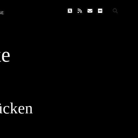
twitter
rss
email
flickr
GE
ke
ücken