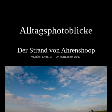
Menü
ABOUT
öffnen
COOKIE POLICY
Alltagsphotoblicke
DATENSCHUTZERKLÄRUNG
DATENZUGRIFFSANFRAGE
Der Strand von Ahrenshoop
IMPRESSUM
VERÖFFENTLICHT OKTOBER 20, 2007
LINKLIST
SAMPLE PAGE
twitter
rss
email
flickr