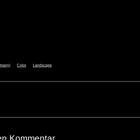
rmany)
Color
Landscape
nen Kommentar