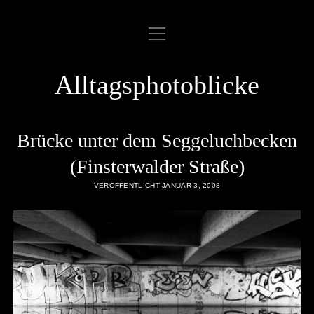
Menü
ABOUT
öffnen
COOKIE POLICY
Alltagsphotoblicke
DATENSCHUTZERKLÄRUNG
DATENZUGRIFFSANFRAGE
Brücke unter dem Seggeluchbecken
IMPRESSUM
(Finsterwalder Straße)
VERÖFFENTLICHT JANUAR 3, 2008
LINKLIST
SAMPLE PAGE
twitter
rss
email
flickr