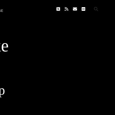
twitter
rss
email
flickr
GE
ke
p