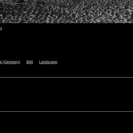
p
p (Germany)
B/W
Landscape