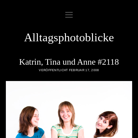
Menü
ABOUT
öffnen
COOKIE POLICY
Alltagsphotoblicke
DATENSCHUTZERKLÄRUNG
DATENZUGRIFFSANFRAGE
Katrin, Tina und Anne #2118
IMPRESSUM
VERÖFFENTLICHT FEBRUAR 17, 2008
LINKLIST
SAMPLE PAGE
twitter
rss
email
flickr