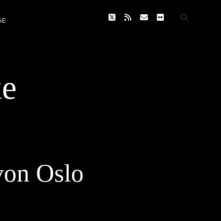
twitter
rss
email
flickr
GE
ke
von Oslo