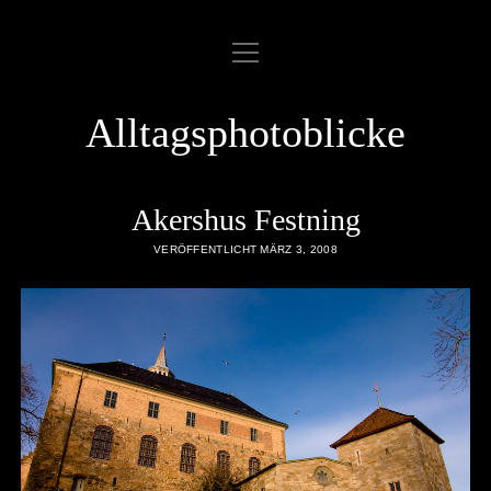
Menü
ABOUT
öffnen
COOKIE POLICY
Alltagsphotoblicke
DATENSCHUTZERKLÄRUNG
DATENZUGRIFFSANFRAGE
Akershus Festning
IMPRESSUM
VERÖFFENTLICHT MÄRZ 3, 2008
LINKLIST
SAMPLE PAGE
twitter
rss
email
flickr