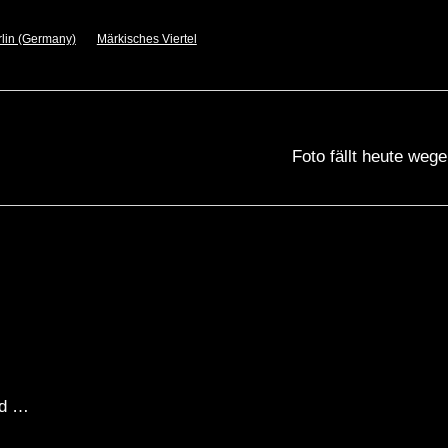
rlin (Germany)
Märkisches Viertel
Foto fällt heute we
nd …