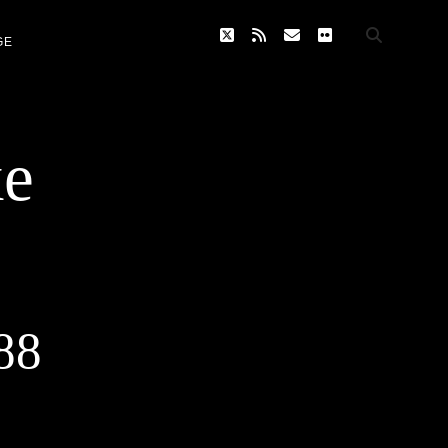
twitter
rss
email
flickr
GE
ke
88