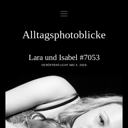
Menü
ABOUT
öffnen
COOKIE POLICY
Alltagsphotoblicke
DATENSCHUTZERKLÄRUNG
DATENZUGRIFFSANFRAGE
Lara und Isabel #7053
IMPRESSUM
VERÖFFENTLICHT MAI 5, 2008
LINKLIST
SAMPLE PAGE
twitter
rss
email
flickr