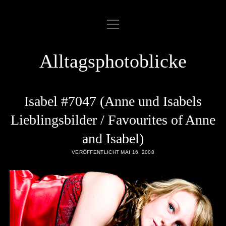
Menü
ABOUT
öffnen
COOKIE POLICY
Alltagsphotoblicke
DATENSCHUTZERKLÄRUNG
DATENZUGRIFFSANFRAGE
Isabel #7047 (Anne und Isabels
IMPRESSUM
Lieblingsbilder / Favourites of Anne
and Isabel)
LINKLIST
VERÖFFENTLICHT MAI 16, 2008
SAMPLE PAGE
twitter
rss
email
flickr