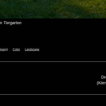
m Tiergarten
rmany)
Color
Landscape
Dr
(Körn