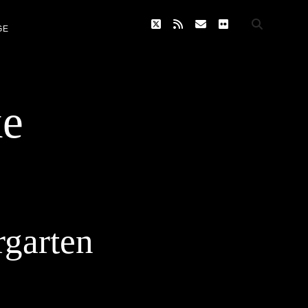
twitter
rss
email
flickr
GE
ke
rgarten