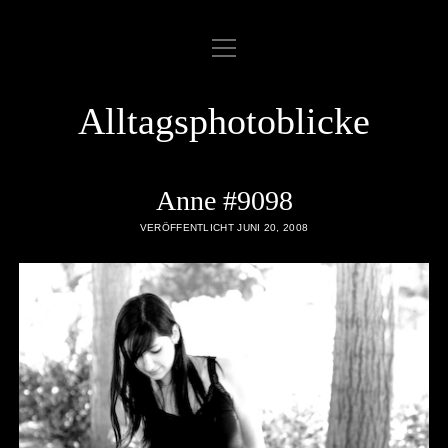
Menü
ABOUT
öffnen
COOKIE POLICY
Alltagsphotoblicke
DATENSCHUTZERKLÄRUNG
DATENZUGRIFFSANFRAGE
Anne #9098
IMPRESSUM
VERÖFFENTLICHT JUNI 20, 2008
LINKLIST
SAMPLE PAGE
twitter
rss
email
flickr