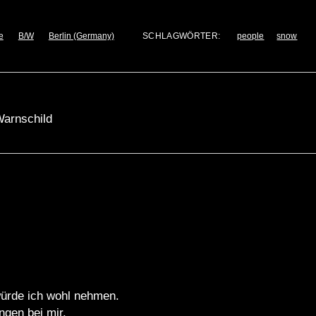
e
B/W
Berlin (Germany)
SCHLAGWÖRTER:
people
snow
arnschild
ürde ich wohl nehmen.
ngen bei mir.