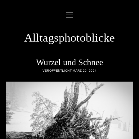
Menü
ABOUT
öffnen
COOKIE POLICY
Alltagsphotoblicke
DATENSCHUTZERKLÄRUNG
DATENZUGRIFFSANFRAGE
Wurzel und Schnee
IMPRESSUM
VERÖFFENTLICHT MÄRZ 29, 2024
LINKLIST
SAMPLE PAGE
twitter
rss
email
flickr