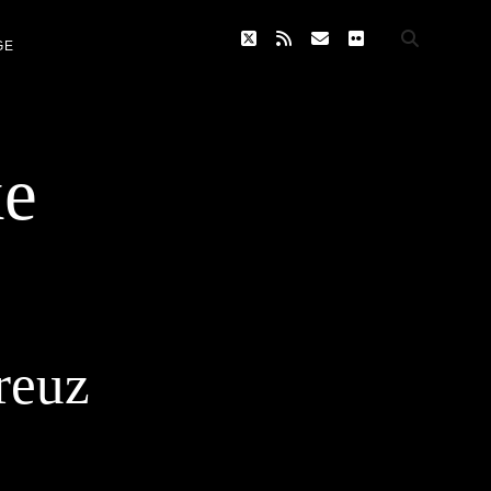
twitter
rss
email
flickr
GE
ke
reuz