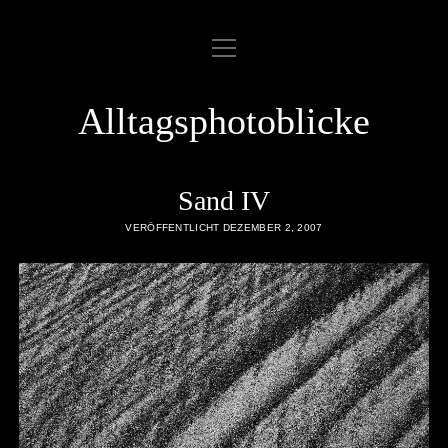
Menü
ABOUT
öffnen
COOKIE POLICY
Alltagsphotoblicke
DATENSCHUTZERKLÄRUNG
DATENZUGRIFFSANFRAGE
Sand IV
IMPRESSUM
VERÖFFENTLICHT DEZEMBER 2, 2007
LINKLIST
SAMPLE PAGE
twitter
rss
email
flickr