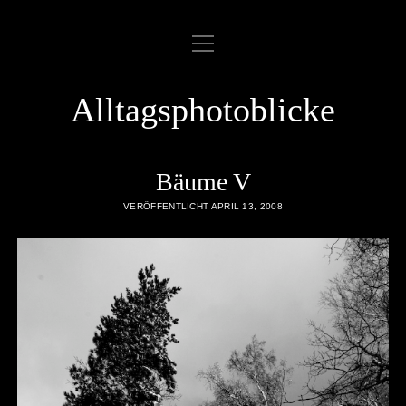
Menü
ABOUT
öffnen
COOKIE POLICY
Alltagsphotoblicke
DATENSCHUTZERKLÄRUNG
DATENZUGRIFFSANFRAGE
Bäume V
IMPRESSUM
VERÖFFENTLICHT APRIL 13, 2008
LINKLIST
SAMPLE PAGE
twitter
rss
email
flickr