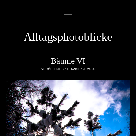
Menü
ABOUT
öffnen
COOKIE POLICY
Alltagsphotoblicke
DATENSCHUTZERKLÄRUNG
DATENZUGRIFFSANFRAGE
Bäume VI
IMPRESSUM
VERÖFFENTLICHT APRIL 14, 2008
LINKLIST
SAMPLE PAGE
twitter
rss
email
flickr