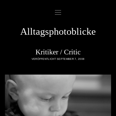
Menü
ABOUT
öffnen
COOKIE POLICY
Alltagsphotoblicke
DATENSCHUTZERKLÄRUNG
DATENZUGRIFFSANFRAGE
Kritiker / Critic
IMPRESSUM
VERÖFFENTLICHT SEPTEMBER 7, 2008
LINKLIST
SAMPLE PAGE
twitter
rss
email
flickr